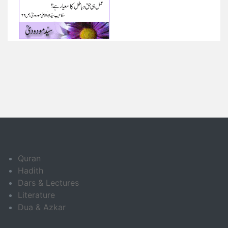
Quran
Hadith
Dars & Lectures
Literature
Dua & Azkar