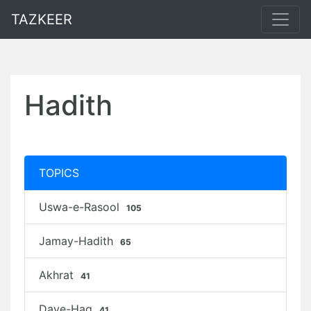
TAZKEER
Hadith
TOPICS
Uswa-e-Rasool
105
Jamay-Hadith
65
Akhrat
41
Daye-Haq
41